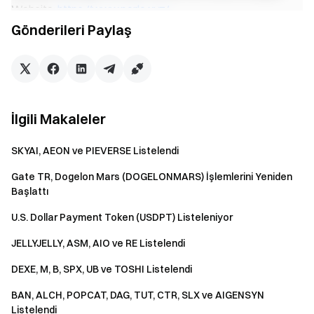
Website:
https://www.perle.xyz/
PRL Yatırma:
Gönderileri Paylaş
https://www.gate.tr/tr/myaccount/funds/deposit/PRL
PRL Al-Sat İşlemleri:
https://www.gate.tr/tr/trade/PRL_TRY
Grass (GRASS)
İlgili Makaleler
Grass, kullanılmayan internet bant genişliklerini ağla
paylaşarak ödül kazanan 2 milyonun üzerinde kullanıcıdan
SKYAI, AEON ve PIEVERSE Listelendi
oluşan bir ağdır. GRASS, ağın yardımcı tokenı olarak işlev
Gate TR, Dogelon Mars (DOGELONMARS) İşlemlerini Yeniden
görür.
Başlattı
Website:
https://www.grass.io/
GRASS Yatırma:
U.S. Dollar Payment Token (USDPT) Listeleniyor
https://www.gate.tr/tr/myaccount/funds/deposit/GRASS
JELLYJELLY, ASM, AIO ve RE Listelendi
GRASS Al-Sat İşlemleri:
https://www.gate.tr/tr/trade/GRASS_TRY
DEXE, M, B, SPX, UB ve TOSHI Listelendi
BAN, ALCH, POPCAT, DAG, TUT, CTR, SLX ve AIGENSYN
Degen (DEGEN)
Listelendi