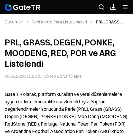
Duyurular
Yeni Kripto Para Listelemeleri
PRL, GRASS,
DEGEN, PONKE,
MOODENG, RED,
PRL, GRASS, DEGEN, PONKE,
POR ve ARG
Listelendi
MOODENG, RED, POR ve ARG
Listelendi
06.05.2026 10:20 (UTC)
440
Görüntüleme
Gate TR olarak, platform kuralları ve yerel düzenlemelere
uygun bir listeleme politikası izlemekteyiz. Yapılan
değerlendirmeler sonucunda Perle (PRL), Grass (GRASS),
Degen (DEGEN), PONKE (PONKE), Moo Deng (MOODENG),
RedStone (RED), Portugal National Team Fan Token (POR)
ve Argentine Football Association Fan Token (ARG) kripto