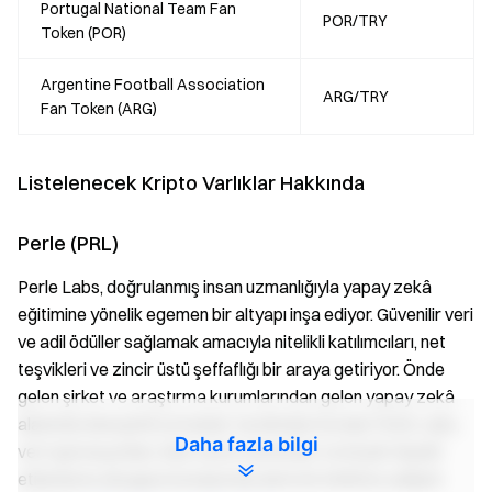
Portugal National Team Fan
POR/TRY
Token (POR)
Argentine Football Association
ARG/TRY
Fan Token (ARG)
Listelenecek Kripto Varlıklar Hakkında
Perle (PRL)
Perle Labs, doğrulanmış insan uzmanlığıyla yapay zekâ
eğitimine yönelik egemen bir altyapı inşa ediyor. Güvenilir veri
ve adil ödüller sağlamak amacıyla nitelikli katılımcıları, net
teşvikleri ve zincir üstü şeffaflığı bir araya getiriyor. Önde
gelen şirket ve araştırma kurumlarından gelen yapay zekâ
alanında deneyimli uzmanlar tarafından kurulan Perle Labs,
Daha fazla bilgi
veri operasyonları, blok zinciri sistemleri ve büyük ölçekli
etiketleme altyapısı konularında derin bir birikime sahiptir.